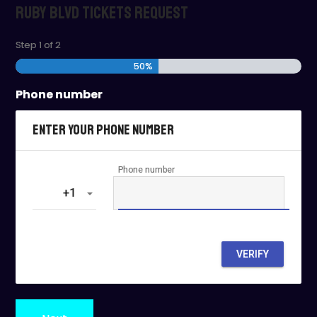
Ruby Blvd Tickets Request
Step
1
of
2
50%
Phone number
Enter your phone number
Phone number
‎+1
VERIFY